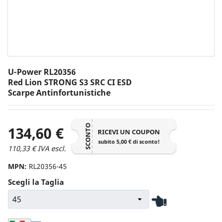
Alta
Uso Sanitario
Stagione
Primavera/Estate
Autunno/Inverno
U-Power RL20356
Quattro Stagioni
Red Lion STRONG S3 SRC CI ESD
Scarpe Antinfortunistiche
Calzata
Uomo
SCONTO
134,60 €
Donna
RICEVI UN COUPON
subito 5,00 € di sconto!
Unisex
110,33 € IVA escl.
Chiusura
MPN:
RL20356-45
Scegli la Taglia
Boa
Lacci
Strappo
Altro