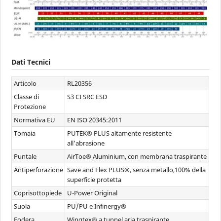
Dati Tecnici
Articolo
RL20356
Classe di
S3 CI SRC ESD
Protezione
Normativa EU
EN ISO 20345:2011
Tomaia
PUTEK® PLUS altamente resistente
all’abrasione
Puntale
AirToe® Aluminium, con membrana traspirante
Antiperforazione
Save and Flex PLUS®, senza metallo,100% della
superficie protetta
Coprisottopiede
U-Power Original
Suola
PU/PU e Infinergy®
Fodera
Wingtex® a tunnel aria traspirante