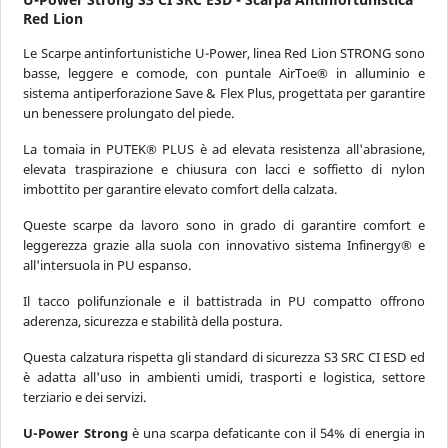
Red Lion
Metal Free
Le Scarpe antinfortunistiche U-Power, linea Red Lion STRONG sono
Si
basse, leggere e comode, con puntale AirToe® in alluminio e
No
sistema antiperforazione Save & Flex Plus, progettata per garantire
un benessere prolungato del piede.
Prezzo
La tomaia in PUTEK® PLUS è ad elevata resistenza all'abrasione,
da 0 a oltre 160 €
elevata traspirazione e chiusura con lacci e soffietto di nylon
imbottito per garantire elevato comfort della calzata.
INCLUDI PREVENTIVI
Queste scarpe da lavoro sono in grado di garantire comfort e
leggerezza grazie alla suola con innovativo sistema Infinergy® e
Taglia
all'intersuola in PU espanso.
da 35 a oltre 50
Il tacco polifunzionale e il battistrada in PU compatto offrono
aderenza, sicurezza e stabilità della postura.
Questa calzatura rispetta gli standard di sicurezza S3 SRC CI ESD ed
è adatta all'uso in ambienti umidi, trasporti e logistica, settore
terziario e dei servizi.
AZZERA FILTRI
U-Power Strong
è una scarpa defaticante con il 54% di energia in