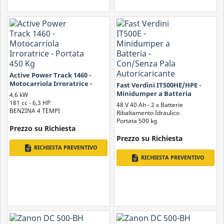
Active Power Track 1460 -
Motocarriola Irroratrice -
Fast Verdini IT500HE/HPE -
Portata 450 Kg
Minidumper a Batteria
4,6 kW
Con/Senza Pala
181 cc - 6,3 HP
48 V 40 Ah - 2 x Batterie
Autoricaricante
BENZINA 4 TEMPI
Ribaltamento Idraulico
Portata 500 kg
Prezzo su Richiesta
Prezzo su Richiesta
description
RICHIESTA PREVENTIVO
description
RICHIESTA PREVENTIVO