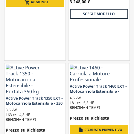
3.248,00 €
shopping_cart
AGGIUNGI
Ribaltamento con Sollevatore Idraulico:
Alcune
motocarriole sono equipaggiate con un sollevatore idraulico
SCEGLI MODELLO
che consente un ribaltamento più controllato e preciso del
carico. Questo sistema permette di regolare l'angolazione e la
velocità di ribaltamento del cassone in modo da adattarsi alle
diverse esigenze di carico e scarico.
Active Power Track 1460 EXT -
Motocarriola Estensibile -
Portata 450 Kg
4,6 kW
Active Power Track 1350 EXT -
181 cc - 6,3 HP
Motocarriola Estensibile - 350
BENZINA 4 TEMPI
kg motore Honda
3,6 kW
163 cc - 4,8 HP
Prezzo su Richiesta
BENZINA 4 TEMPI
Prezzo su Richiesta
description
RICHIESTA PREVENTIVO