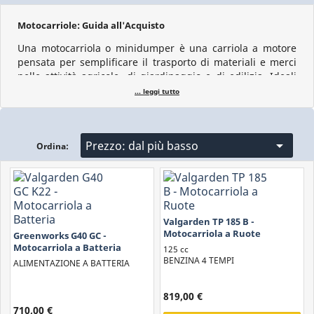
Motocarriole: Guida all'Acquisto
Una motocarriola o minidumper è una carriola a motore
pensata per semplificare il trasporto di materiali e merci
nelle attività agricole, di giardinaggio e di edilizia. Ideali
per trasportare materiali pesanti e ingombranti, le
... leggi tutto
motocarriole consentono all’operatore di operare in
pendenza e su diverse tipologie di terreno. Le motocarriole
agricole possono essere a ruote o a cingoli. Le prime sono

Prezzo: dal più basso
più adatte a terreni solidi e pianeggianti, mentre le
Ordina:
seconde sono ideali per terreni accidentati e fangosi,
offrendo una migliore trazione.
In questa guida all’acquisto daremo all’utente alcuni elementi per
valutare correttamente il tipo di alimentazione della motocarriola e
a scegliere il tipo di cassone che più si confà alle esigenze di carico e
Valgarden TP 185 B -
svuotamento del minidumper.
Motocarriola a Ruote
Greenworks G40 GC -
Indice Guida:
Motocarriola a Batteria
125 cc
BENZINA 4 TEMPI
Tipologie di Motocarriole
ALIMENTAZIONE A BATTERIA
Alimentazione
819,00 €
Tipologie Trasmissione
710,00 €
Cassone e Ribaltamento