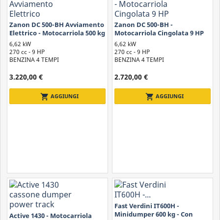
Zanon DC 500-BH Avviamento
Zanon DC 500-BH -
Elettrico - Motocarriola 500 kg
Motocarriola Cingolata 9 HP
6,62 kW
6,62 kW
270 cc - 9 HP
270 cc - 9 HP
BENZINA 4 TEMPI
BENZINA 4 TEMPI
3.220,00 €
2.720,00 €
shopping_cart
shopping_cart
AGGIUNGI
AGGIUNGI
Fast Verdini IT600H -
Minidumper 600 kg - Con
Active 1430 - Motocarriola