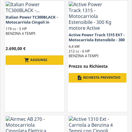
Italian Power TC300BLACK -
Motocarriola Cingoli in
Gomma
179 cc - 5 HP
BENZINA 4 TEMPI
Active Power Track 1315 EXT -
Motocarriola Estensibile - 300
Kg motore Active
4,4 kW
2.690,00 €
212 cc - 6 HP
BENZINA 4 TEMPI
shopping_cart
AGGIUNGI
Prezzo su Richiesta
description
RICHIESTA PREVENTIVO