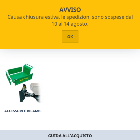
star_border


shopping_cart
Pagamenti Rateizzabili
AVVISO
Causa chiusura estiva, le spedizioni sono sospese dal


PRODOTTI
10 al 14 agosto.
Home
Giardinaggio e Agricoltura
Motocarriole
HOME
OK
CHI SIAMO
ASSISTENZA
CONTATTI
ACCESSORI E RICAMBI
GUIDA ALL'ACQUISTO