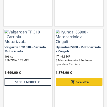
durante il trasporto. Anche muovendosi su terreni difficili, infatti,
la motocarriola a cingoli non affonda né scivola.
Valgarden TP 310 - Carriola
Hyundai 65900 - Motocarriola
Motorizzata
a Cingoli
196 cc
4T - 6,5 HP
BENZINA 4 TEMPI
6 Marce Avanti + 2 Indietro
Sponde a Cerniera
1.699,00 €
1.876,90 €
shopping_cart
AGGIUNGI
SCEGLI MODELLO