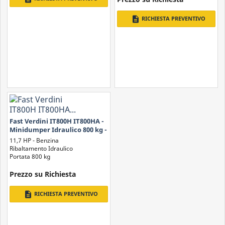
description
RICHIESTA PREVENTIVO
Fast Verdini IT800H IT800HA -
Minidumper Idraulico 800 kg -
Con Pedana/ Scarico Alto
11,7 HP - Benzina
Ribaltamento Idraulico
Portata 800 kg
Prezzo su Richiesta
description
RICHIESTA PREVENTIVO