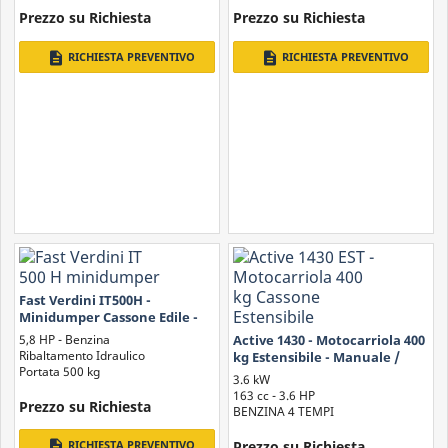
Prezzo su Richiesta
Prezzo su Richiesta
description
description
RICHIESTA PREVENTIVO
RICHIESTA PREVENTIVO
Fast Verdini IT500H -
Minidumper Cassone Edile -
Con Pedana Operatore
5,8 HP - Benzina
Active 1430 - Motocarriola 400
Ribaltamento Idraulico
kg Estensibile - Manuale /
Portata 500 kg
Idraulico
3.6 kW
163 cc - 3.6 HP
Prezzo su Richiesta
BENZINA 4 TEMPI
Prezzo su Richiesta
description
RICHIESTA PREVENTIVO