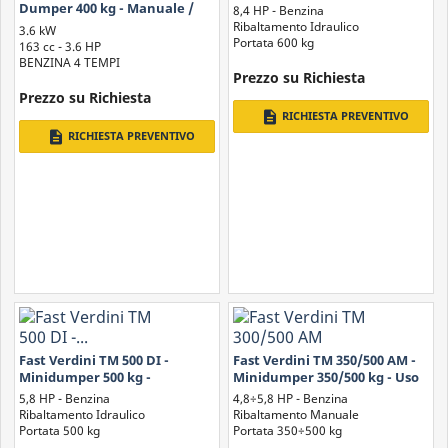
Pedana Operatore
Dumper 400 kg - Manuale /
8,4 HP - Benzina
Idraulico
Ribaltamento Idraulico
3.6 kW
Portata 600 kg
163 cc - 3.6 HP
BENZINA 4 TEMPI
Prezzo su Richiesta
Prezzo su Richiesta
description
RICHIESTA PREVENTIVO
description
RICHIESTA PREVENTIVO
Fast Verdini TM 500 DI -
Fast Verdini TM 350/500 AM -
Minidumper 500 kg -
Minidumper 350/500 kg - Uso
Ribaltamento Idraulico
Agricolo
5,8 HP - Benzina
4,8÷5,8 HP - Benzina
Ribaltamento Idraulico
Ribaltamento Manuale
Portata 500 kg
Portata 350÷500 kg