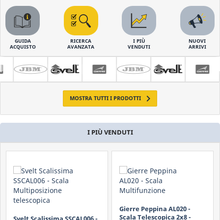
Utilizzo
Non Intensivo
GUIDA
RICERCA
I PIÙ
NUOVI
ACQUISTO
AVANZATA
VENDUTI
ARRIVI
Professionale
Materiale
Alluminio

MOSTRA TUTTI I PRODOTTI
Acciaio
Marca
I PIÙ VENDUTI
Gierre
JBM
Svelt
Prezzo
da 0 a oltre 2500 €
Gierre Peppina AL020 -
Scala Telescopica 2x8 -
Gierre Peppina ALL040 -