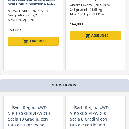
Multifunzione in Alluminio
Scala Telescopica
INCLUDI PREVENTIVI
Altezza Lavoro 3,20-4,70 m
Alluminio - 2 x 10 Gradini
2x8 gradini - 11,65 kg
Altezza Lavoro 3,70-5,70 m
5,70 m.
Max. 150 kg -
EN 131-4
2x10 gradini - 14 kg
Altezza di Lavoro
Max. 150 kg -
D.Lgs 81/08
164,00 €
da 0 a oltre 8 m
185,00 €
shopping_cart
AGGIUNGI
shopping_cart
AGGIUNGI
Altro
con Corrimano
con Piattaforma
con Guardacorpo
con Stabilizzatori
con Ruote
NUOVI ARRIVI
AZZERA FILTRI
navigate_before

CATEGORIA
ACCESSORI