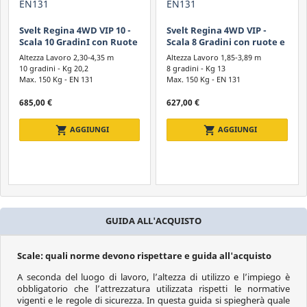
Svelt Regina 4WD VIP -
Svelt Regina 4WD VIP -
Scala 8 Gradini con ruote e
Scala 7 Gradini con Ruote e
corrimano EN131
Corrimano EN131
Altezza Lavoro 1,85-3,89 m
Altezza Lavoro 1,61-3,66 m
8 gradini - Kg 13
7 gradini - Kg 16,2
Max. 150 Kg -
EN 131
Max. 150 Kg -
EN 131
627,00 €
617,00 €
shopping_cart
shopping_cart
AGGIUNGI
AGGIUNGI
GUIDA ALL'ACQUISTO
Scale: quali norme devono rispettare e guida all'acquisto
A seconda del luogo di lavoro, l’altezza di utilizzo e l’impiego è
obbligatorio che l’attrezzatura utilizzata rispetti le normative
vigenti e le regole di sicurezza. In questa guida si spiegherà quale