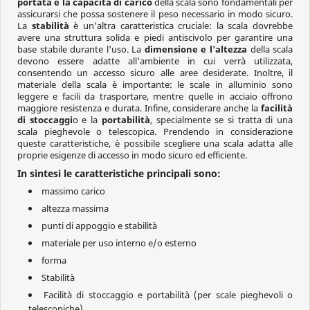
portata e la capacità di carico
della scala sono fondamentali per
assicurarsi che possa sostenere il peso necessario in modo sicuro.
La
stabilità
è un'altra caratteristica cruciale: la scala dovrebbe
avere una struttura solida e piedi antiscivolo per garantire una
base stabile durante l'uso. La
dimensione e l'altezza
della scala
devono essere adatte all'ambiente in cui verrà utilizzata,
consentendo un accesso sicuro alle aree desiderate. Inoltre, il
materiale della scala è importante: le scale in alluminio sono
leggere e facili da trasportare, mentre quelle in acciaio offrono
maggiore resistenza e durata. Infine, considerare anche la
facilità
di stoccaggi
o e la
portabilità
, specialmente se si tratta di una
scala pieghevole o telescopica. Prendendo in considerazione
queste caratteristiche, è possibile scegliere una scala adatta alle
proprie esigenze di accesso in modo sicuro ed efficiente.
In sintesi le caratteristiche principali sono:
massimo carico
altezza massima
punti di appoggio e stabilità
materiale per uso interno e/o esterno
forma
Stabilità
Facilità di stoccaggio e portabilità (per scale pieghevoli o
telescopiche)