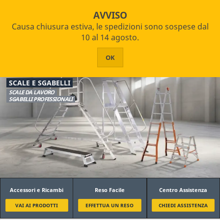

star_border

shopping_cart
Pagamenti Rateizzabili
AVVISO
Causa chiusura estiva, le spedizioni sono sospese dal


PRODOTTI
10 al 14 agosto.
Home
Scale e Sgabelli
HOME
OK
Filtro
CHI SIAMO
SCALE E SGABELLI
ASSISTENZA
SCALE DA LAVORO
SGABELLI PROFESSIONALI
Tipologia
CONTATTI
Sgabello
Scala Doppia
Scala Allungabile
Scala Trasformabile
Scala a Sfilo
Scala Multilivello
Accessori e Ricambi
Reso Facile
Centro Assistenza
Scala a Castello
VAI AI PRODOTTI
EFFETTUA UN RESO
CHIEDI ASSISTENZA
Scala a Ponte
Scala a Palco