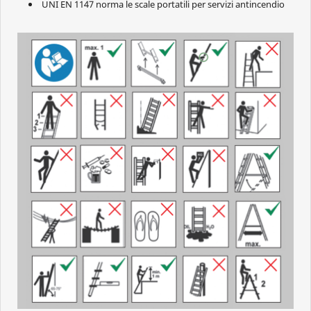
UNI EN 1147 norma le scale portatili per servizi antincendio