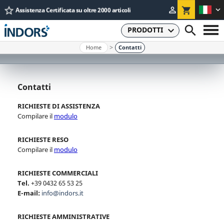
star_border


shopping_cart
Assistenza Certificata su oltre 2000 articoli
Pagamenti Rateizzabili


PRODOTTI
Home
Contatti
HOME
CHI SIAMO
Contatti
ASSISTENZA
RICHIESTE DI ASSISTENZA
CONTATTI
Compilare il
modulo
RICHIESTE RESO
Compilare il
modulo
RICHIESTE COMMERCIALI
Tel.
+39 0432 65 53 25
E-mail:
info@indors.it
RICHIESTE AMMINISTRATIVE