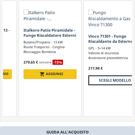
Italkero Patio Piramidale -
Fungo Riscaldatore Esterni
Vinco 71301 - Fungo
- ESPOSITIVO
Riscaldante da Esterno a
Butano/Propano - 13 kW
GAS
Ruote Trasporto - Cinghia
GPL - 5÷14 kW
Bloccaggio Bombola
Valvola di sicurezza
Fiamma a Vista
Accensione piezoelettrica
279,65 €
-15%
329,00 €
217,90 €
shopping_cart
AGGIUNGI
SCEGLI MODELLO
GUIDA ALL'ACQUISTO