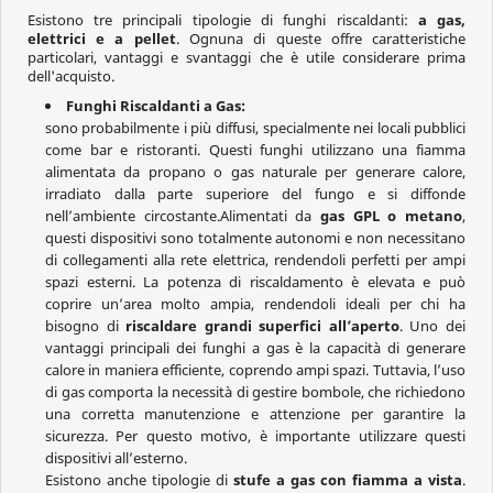
Esistono tre principali tipologie di funghi riscaldanti:
a gas,
elettrici e a pellet
. Ognuna di queste offre caratteristiche
particolari, vantaggi e svantaggi che è utile considerare prima
dell'acquisto.
Funghi Riscaldanti a Gas:
sono probabilmente i più diffusi, specialmente nei locali pubblici
come bar e ristoranti. Questi funghi utilizzano una fiamma
alimentata da propano o gas naturale per generare calore,
irradiato dalla parte superiore del fungo e si diffonde
nell’ambiente circostante.Alimentati da
gas GPL o metano
,
questi dispositivi sono totalmente autonomi e non necessitano
di collegamenti alla rete elettrica, rendendoli perfetti per ampi
spazi esterni. La potenza di riscaldamento è elevata e può
coprire un’area molto ampia, rendendoli ideali per chi ha
bisogno di
riscaldare grandi superfici all’aperto
. Uno dei
vantaggi principali dei funghi a gas è la capacità di generare
calore in maniera efficiente, coprendo ampi spazi. Tuttavia, l’uso
di gas comporta la necessità di gestire bombole, che richiedono
una corretta manutenzione e attenzione per garantire la
sicurezza. Per questo motivo, è importante utilizzare questi
dispositivi all’esterno.
Esistono anche tipologie di
stufe a gas con fiamma a vista
.