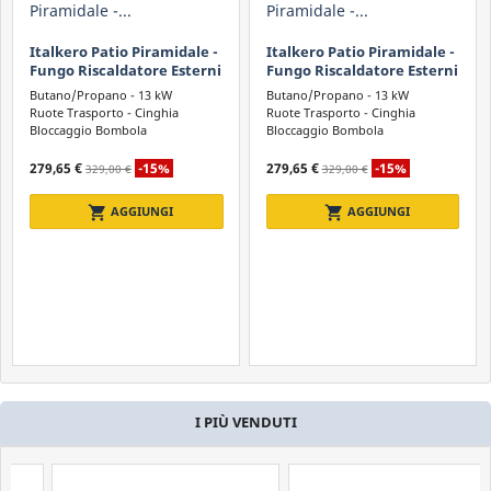
Italkero Patio Piramidale -
Italkero Patio Piramidale -
Fungo Riscaldatore Esterni
Fungo Riscaldatore Esterni
- ESPOSITIVO
- ESPOSITIVO
Butano/Propano - 13 kW
Butano/Propano - 13 kW
Ruote Trasporto - Cinghia
Ruote Trasporto - Cinghia
Bloccaggio Bombola
Bloccaggio Bombola
Fiamma a Vista
Fiamma a Vista
279,65 €
-15%
279,65 €
-15%
329,00 €
329,00 €
shopping_cart
shopping_cart
AGGIUNGI
AGGIUNGI
I PIÙ VENDUTI