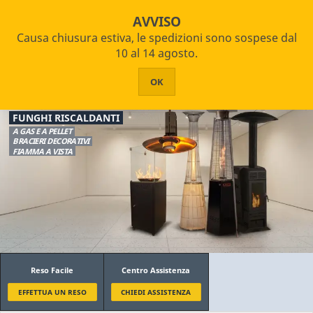
star_border


shopping_cart
Pagamenti Rateizzabili
AVVISO
Causa chiusura estiva, le spedizioni sono sospese dal


PRODOTTI
10 al 14 agosto.
Home
Riscaldamento
Funghi Riscaldanti
HOME
OK
Filtro
CHI SIAMO
FUNGHI RISCALDANTI
ASSISTENZA
A GAS E A PELLET
BRACIERI DECORATIVI
Alimentazione
FIAMMA A VISTA
CONTATTI
GPL/Metano
Pellet
Marca
Italkero
Laminox Idro
Reso Facile
Centro Assistenza
Vinco
EFFETTUA UN RESO
CHIEDI ASSISTENZA
Prezzo