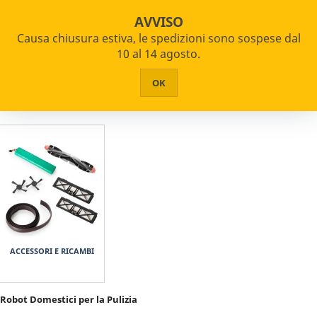

star_border

shopping_cart
Assistenza Certificata su oltre 2000 articoli
AVVISO
Pagamenti Rateizzabili
Causa chiusura estiva, le spedizioni sono sospese dal


PRODOTTI
10 al 14 agosto.
Home
Robot Pulizia
HOME
OK
CHI SIAMO
ASSISTENZA
CONTATTI
ACCESSORI E RICAMBI
Robot Domestici per la Pulizia