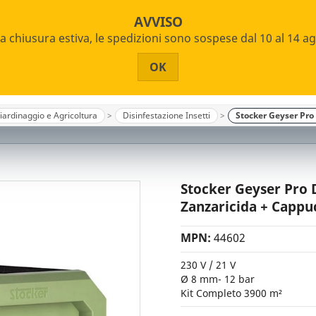
AVVISO
 chiusura estiva, le spedizioni sono sospese dal 10 al 14 a
OK
iardinaggio e Agricoltura
Disinfestazione Insetti
Stocker Geyser Pro
Stocker Geyser Pro 
Zanzaricida + Cappu
MPN:
44602
230 V / 21 V
Ø 8 mm- 12 bar
Kit Completo 3900 m²