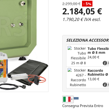
2.299,00 €
- 5%
2.184,05 €
1.790,20 € IVA escl.
SELEZIONA ACCESSOR
Tubo Flessibi
m Ø 8 mm
24,00 €
+ 
Raccordo
Rubinetto Ø
mm
13,00 €
+ 
Seleziona Nazione di
Consegna Prevista Entro