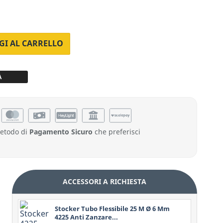
GI AL CARRELLO
À
entivo
metodo di
Pagamento Sicuro
che preferisci
ACCESSORI A RICHIESTA
Stocker Tubo Flessibile 25 M Ø 6 Mm
4225 Anti Zanzare...