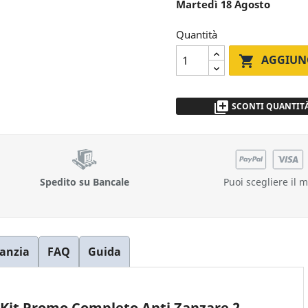
Martedì 18 Agosto
Quantità
AGGIUN

library_add
SCONTI QUANTIT
da 2 a 5pz
- 5 %
più di 5
Richiedi Prev
Spedito su Bancale
Puoi scegliere il 
anzia
FAQ
Guida
- Kit Promo Completo Anti Zanzare 2