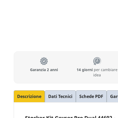
Garanzia 2 anni
14 giorni
per cambiare
idea
Descrizione
Dati Tecnici
Schede PDF
Gar
Stocker Kit Geyser Pro Dual 44602 