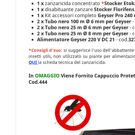
1 x
zanzaricida concentrato
*
Stocker Etokr
1 x
disabituante zanzare
Stocker Florifens
1 x
Kit accessori completo
Geyser Pro 240
2 x
Tubo nero 100 m Ø 6 mm per Geyser
-
2 x
Tubo nero 25 m Ø 6 mm per Geyser
- 
2 x
Tubo nero 25 m Ø 8 mm per Geyser
- 
Alimentatore Geyser 220 V DC 21
- cod.
32
*Consigli d'suo:
si suggerisce l'uso dell'abbattente
insetti utili
,
non utilizzato su piante per alimentazion
QUI
l
a scheda tecnica del zanzaricida.
In
OMAGGIO
Viene Fornito
Cappuccio Protet
Cod.
444