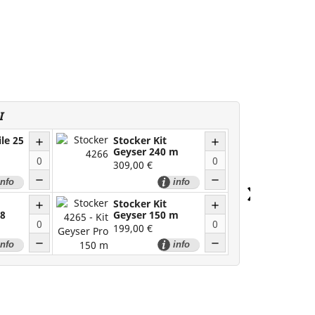
I
le 25
Stocker Kit
Stock
add
add
Geyser 240 m
Geys
309,00 €
149,0
›
Quantità
Quantità
remove
remove
info
+ info
Stocker Kit
Zanza
add
add
 8
Geyser 150 m
Conc
199,00 €
161,0
Quantità
Quantità
remove
remove
info
+ info
 Spedizione