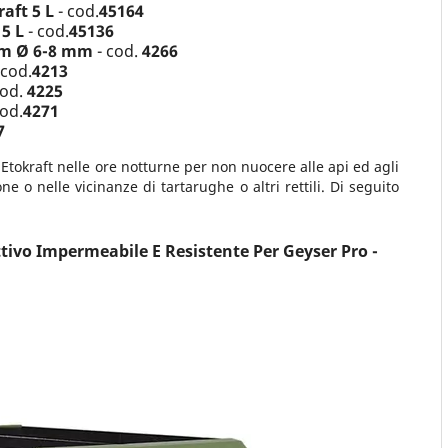
aft 5 L
- cod.
45164
 5 L
- cod.
45136
 m Ø 6-8 mm
- cod.
4266
 cod.
4213
cod.
4225
cod.
4271
7
 Etokraft nelle ore notturne per non nuocere alle api ed agli
e o nelle vicinanze di tartarughe o altri rettili. Di seguito
tivo
Impermeabile E Resistente Per Geyser Pro -