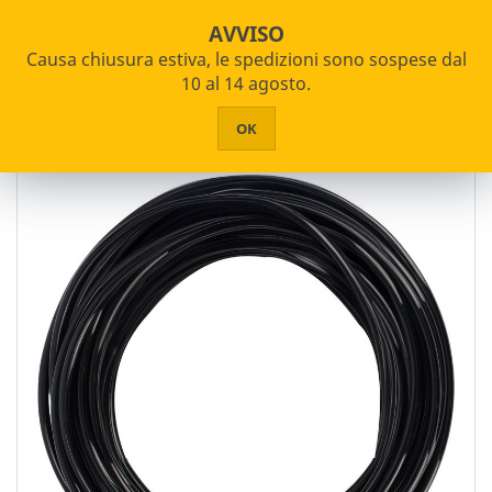
star_border


shopping_cart
Pagamenti Rateizzabili
AVVISO
Causa chiusura estiva, le spedizioni sono sospese dal


PRODOTTI
10 al 14 agosto.
Home
Giardinaggio e Agricoltura
Disinfestazione Insetti
HOME
OK
Accessori e Ricambi
CHI SIAMO
ASSISTENZA
CONTATTI