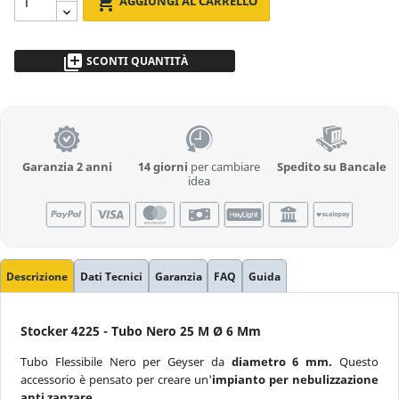

AGGIUNGI AL CARRELLO
library_add
SCONTI QUANTITÀ
da 2 a 5pz
- 5 %
più di 5
Richiedi Preventivo
Garanzia 2 anni
14 giorni
per cambiare
Spedito su Bancale
idea
Descrizione
Dati Tecnici
Garanzia
FAQ
Guida
Stocker 4225 - Tubo Nero 25 M Ø 6 Mm
Tubo Flessibile Nero per Geyser da
diametro 6 mm.
Questo
accessorio è pensato per creare un'
impianto per nebulizzazione
anti zanzare.