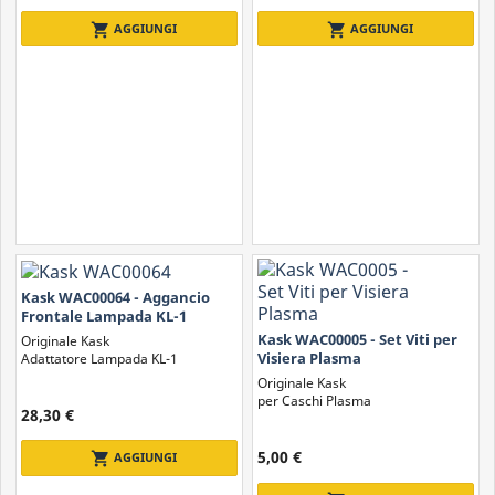
shopping_cart
shopping_cart
AGGIUNGI
AGGIUNGI
Kask WAC00064 - Aggancio
Frontale Lampada KL-1
Kask WAC00005 - Set Viti per
Originale Kask
Visiera Plasma
Adattatore Lampada KL-1
Originale Kask
per Caschi Plasma
28,30 €
5,00 €
shopping_cart
AGGIUNGI