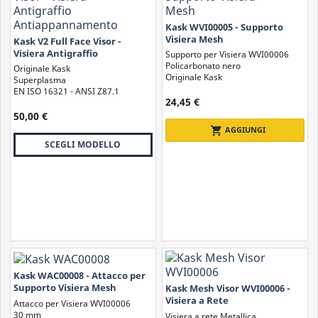
Kask WVI00005 - Supporto
Visiera Mesh
Kask V2 Full Face Visor -
Visiera Antigraffio
Supporto per Visiera WVI00006
Antiappannamento
Policarbonato nero
Originale Kask
Originale Kask
Superplasma
EN ISO 16321 - ANSI Z87.1
24,45 €
50,00 €
shopping_cart
AGGIUNGI
SCEGLI MODELLO
Kask WAC00008 - Attacco per
Supporto Visiera Mesh
Kask Mesh Visor WVI00006 -
Visiera a Rete
Attacco per Visiera WVI00006
30 mm
Visiera a rete Metallica