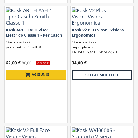
Kask ARC FLASH Visor -
Kask V2 Plus Visor - Visiera
Elettrico Classe 1 - Per Caschi
Ergonomica
Zenith e Zenith X
Antiappannamento -
Originale Kask
Originale Kask
Resistenza Temperature...
per Zenith e Zenith X
Superplasma
EN ISO 16321 - ANSI Z87.1
62,00 €
34,00 €
80,00 €
-18,00 €
shopping_cart
AGGIUNGI
SCEGLI MODELLO