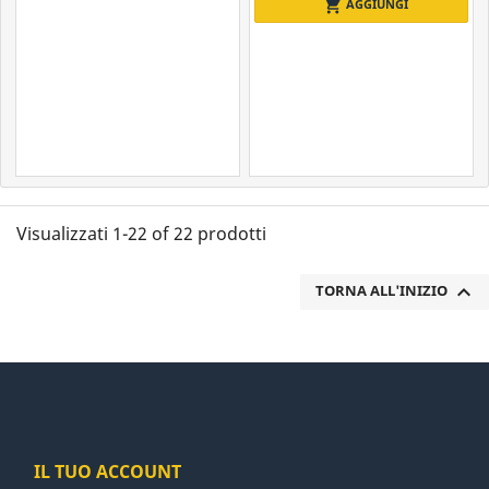
shopping_cart
AGGIUNGI
Visualizzati 1-22 of 22 prodotti

TORNA ALL'INIZIO
IL TUO ACCOUNT