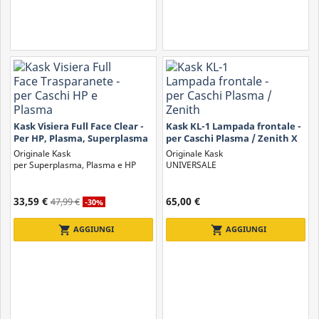
Kask Visiera Full Face Clear -
Kask KL-1 Lampada frontale -
Per HP, Plasma, Superplasma
per Caschi Plasma / Zenith X
Originale Kask
Originale Kask
per Superplasma, Plasma e HP
UNIVERSALE
33,59 €
65,00 €
47,99 €
-30%
shopping_cart
shopping_cart
AGGIUNGI
AGGIUNGI