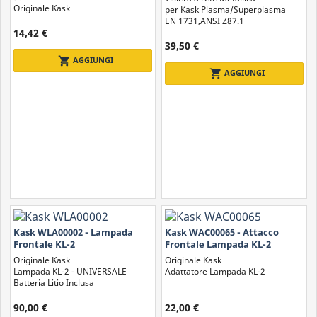
Originale Kask
per Kask Plasma/Superplasma
EN 1731,ANSI Z87.1
14,42 €
39,50 €
shopping_cart
AGGIUNGI
shopping_cart
AGGIUNGI
Kask WLA00002 - Lampada
Kask WAC00065 - Attacco
Frontale KL-2
Frontale Lampada KL-2
Originale Kask
Originale Kask
Lampada KL-2 - UNIVERSALE
Adattatore Lampada KL-2
Batteria Litio Inclusa
90,00 €
22,00 €