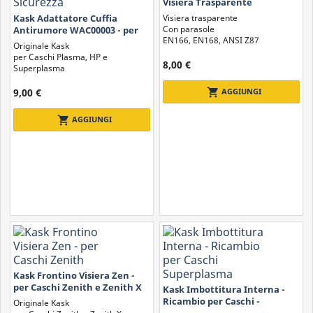
Visiera Trasparente
Antischegge
Visiera trasparente
Kask Adattatore Cuffia
Con parasole
Antirumore WAC00003 - per
EN166, EN168, ANSI Z87
Caschi di Sicurezza
Originale Kask
per Caschi Plasma, HP e
8,00 €
Superplasma
9,00 €
shopping_cart
AGGIUNGI
shopping_cart
AGGIUNGI
Kask Frontino Visiera Zen -
per Caschi Zenith e Zenith X
Kask Imbottitura Interna -
Ricambio per Caschi -
Originale Kask