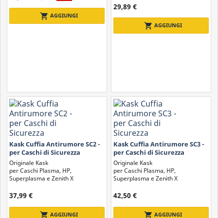
29,89 €
shopping_cart
AGGIUNGI
shopping_cart
AGGIUNGI
Kask Cuffia Antirumore SC2 -
Kask Cuffia Antirumore SC3 -
per Caschi di Sicurezza
per Caschi di Sicurezza
Originale Kask
Originale Kask
per Caschi Plasma, HP,
per Caschi Plasma, HP,
Superplasma e Zenith X
Superplasma e Zenith X
37,99 €
42,50 €
shopping_cart
shopping_cart
AGGIUNGI
AGGIUNGI