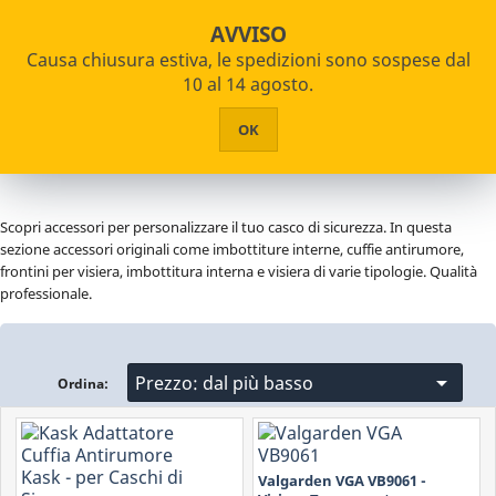
star_border


shopping_cart
Pagamenti Rateizzabili
AVVISO
Causa chiusura estiva, le spedizioni sono sospese dal


PRODOTTI
10 al 14 agosto.
Home
DPI Protezione Individuale
Caschi Antinfortunistici
HOME
OK
Accessori
CHI SIAMO
ASSISTENZA
Scopri accessori per personalizzare il tuo casco di sicurezza. In questa
CONTATTI
sezione accessori originali come imbottiture interne, cuffie antirumore,
frontini per visiera, imbottitura interna e visiera di varie tipologie. Qualità
professionale.

Prezzo: dal più basso
Ordina:
Valgarden VGA VB9061 -