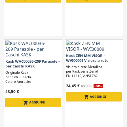
Kask ZEN MM VISOR -
WVI00009 Visiera a rete
Kask WAC00036-209 Parasole -
per Caschi KASK
Visiera a rete Metallica
per Kask serie Zenith
Originale Kask
EN 1731S, ANSI Z87
per tutti i Caschi
Colore Antracite
24,45 €
48,90 €
-50%
43,50 €
shopping_cart
AGGIUNGI
shopping_cart
AGGIUNGI