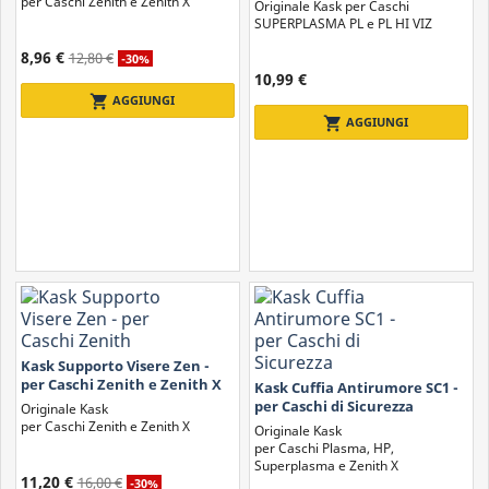
Superplasma HP
per Caschi Zenith e Zenith X
Originale Kask per Caschi
SUPERPLASMA PL e PL HI VIZ
8,96 €
12,80 €
-30%
10,99 €
shopping_cart
AGGIUNGI
shopping_cart
AGGIUNGI
Kask Supporto Visere Zen -
per Caschi Zenith e Zenith X
Kask Cuffia Antirumore SC1 -
per Caschi di Sicurezza
Originale Kask
per Caschi Zenith e Zenith X
Originale Kask
per Caschi Plasma, HP,
Superplasma e Zenith X
11,20 €
16,00 €
-30%