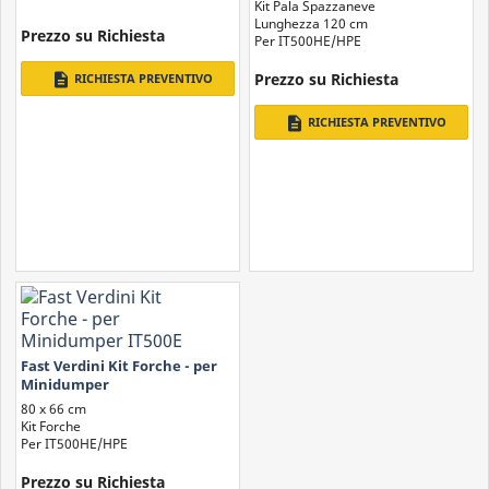
IT500HE/IT500HPE
Kit Pala Spazzaneve
Lunghezza 120 cm
Prezzo su Richiesta
Per IT500HE/HPE
Prezzo su Richiesta
description
RICHIESTA PREVENTIVO
description
RICHIESTA PREVENTIVO
Fast Verdini Kit Forche - per
Minidumper
IT500HE/IT500HPE
80 x 66 cm
Kit Forche
Per IT500HE/HPE
Prezzo su Richiesta