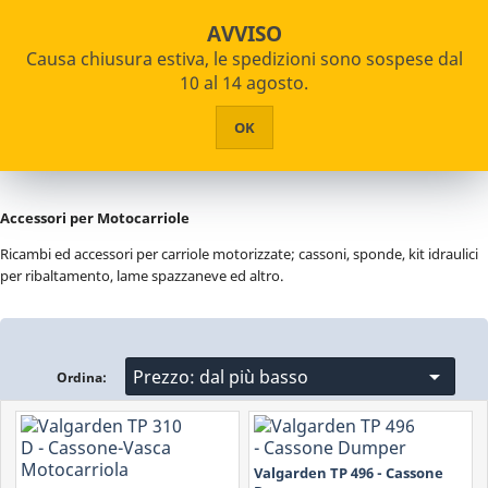

star_border

shopping_cart
Assistenza Certificata su oltre 2000 articoli
AVVISO
Causa chiusura estiva, le spedizioni sono sospese dal


PRODOTTI
10 al 14 agosto.
Home
Giardinaggio e Agricoltura
Motocarriole
HOME
OK
Accessori e Ricambi
CHI SIAMO
ASSISTENZA
Accessori per Motocarriole
CONTATTI
Ricambi ed accessori per carriole motorizzate; cassoni, sponde, kit idraulici
per ribaltamento, lame spazzaneve ed altro.

Prezzo: dal più basso
Ordina:
Valgarden TP 496 - Cassone