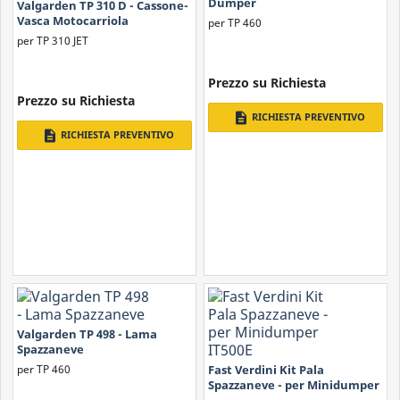
Dumper
Valgarden TP 310 D - Cassone-
Vasca Motocarriola
per TP 460
per TP 310 JET
Prezzo su Richiesta
Prezzo su Richiesta
description
RICHIESTA PREVENTIVO
description
RICHIESTA PREVENTIVO
Valgarden TP 498 - Lama
Spazzaneve
per TP 460
Fast Verdini Kit Pala
Spazzaneve - per Minidumper