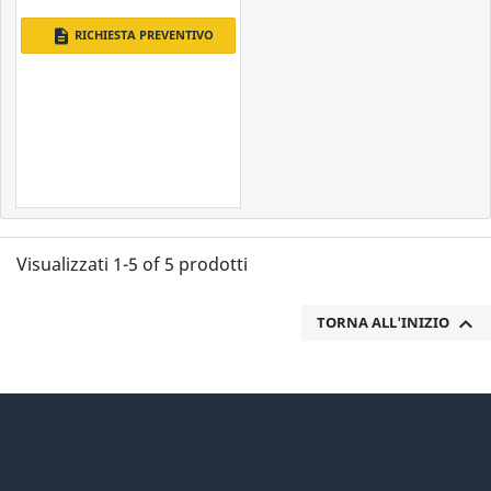
description
RICHIESTA PREVENTIVO
Visualizzati 1-5 of 5 prodotti

TORNA ALL'INIZIO