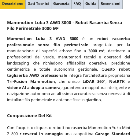
Descrizione
Dati Tecnici
Garanzia
FAQ
Guida
Recensioni
Mammotion Luba 3 AWD 3000 - Robot Rasaerba Senza
Filo Perimetrale 3000 M²
Mammotion Luba 3 AWD 3000
è un
robot rasaerba
professionale senza filo perimetrale
progettato per la
manutenzione di superfici erbose fino a
3000 m²
, destinato a
professionisti del verde, manutentori tecnici e operatori del
landscaping che richiedono affidabilità operativa, precisione
centimetrica e totale autonomia gestionale. Questo
robot
tagliaerba AWD professionale
integra l’architettura proprietaria
Tri-Fusion Mammotion
, che unisce
LiDAR 360°
,
NetRTK
e
visione AI a doppia camera
, garantendo mappatura intelligente e
navigazione autonoma ad altissima accuratezza senza necessità di
installare filo perimetrale o antenne fisse in giardino.
Composizione Del Kit
Con l'acquisto di questo robottino rasaerba Mammotion Yuka Mini
2 800
riceverai in omaggio
una cappottina
Garage Standard