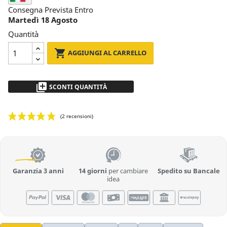
Consegna Prevista Entro
Martedì 18 Agosto
Quantità

AGGIUNGI AL CARRELLO
library_add
SCONTI QUANTITÀ
da 2 a 5pz
- 5 %
più di 5
Richiedi Preventivo
Garanzia 3 anni
14 giorni
per cambiare
Spedito su Bancale
idea
(2 recensioni)