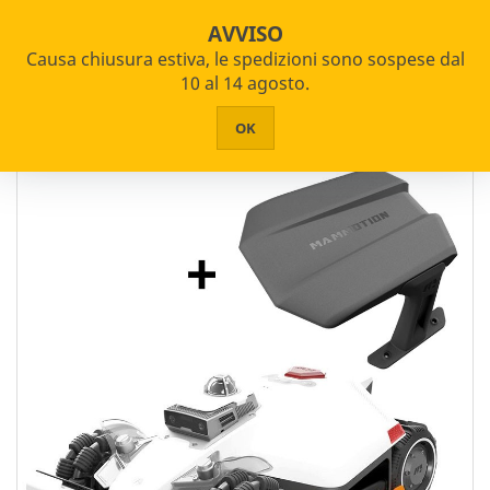
star_border


shopping_cart
Spedizione Gratuita da 100€
AVVISO
Causa chiusura estiva, le spedizioni sono sospese dal


PRODOTTI
10 al 14 agosto.
Home
Giardinaggio e Agricoltura
Robot Rasaerba
HOME
OK
Filtro
CHI SIAMO
ASSISTENZA
Marca
CONTATTI
Honda
Hyundai
Lymow
Mammotion
MOVA
Segway
Sunseeker
Wiper