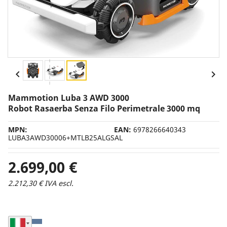
Tipologia
Con Filo Perimetrale
Senza Filo Perimetrale
Prezzo


da 0 a oltre 11000 €
Mammotion Luba 3 AWD 3000
INCLUDI PREVENTIVI
Robot Rasaerba Senza Filo Perimetrale 3000 mq
MPN:
EAN:
6978266640343
LUBA3AWD30006+MTLB25ALGSAL
AZZERA FILTRI
2.699,00 €
navigate_before

CATEGORIA
ACCESSORI
2.212,30 € IVA escl.
Seleziona Nazione di Spedizione