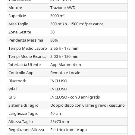
Motore
Trazione AWD
Superficie
3000 m²
Area Taglio
500 m²/h - 1500 m²/per carica
Zone Gestite
30
Pendenza Massima
80%
Tempo Medio Lavoro
2:55 h - 175 min
Tempi Medio Ricarica
2:00 h - 120 min
Interfaccia Utente
App Mammotion
Controllo App
Remoto e Locale
Bluetooth
INCLUSO
Wi-Fi
INCLUSO
GPS
INCLUSO - con 3 anni gratis
Sistema di Taglio
Doppio disco con 6 lame girevoli ciascuno
Larghezza Taglio
40 cm
Altezza Taglio
25÷70 mm
Regolazione Altezza
Elettrica tramite app