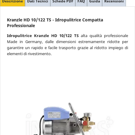
Descrizione
Dati Tecnici
Schede PDF
FAQ
Guida
Recensioni
Lancia Schiumogena
Idrospazzola
Kranzle HD 10/122 TS - Idropulitrice Compatta
Ingresso Acqua Calda
Professionale
Con Caldaia Elettrica
Idropulitrice Kranzle HD 10/122 TS
alta qualità professionale
Made in Germany, dalle dimensioni estremamente ridotte per
Prezzo
garantire un rapido e facile trasporto grazie al ridotto impiego di
da 0 a oltre 2000 €
elementi di rivestimento.
INCLUDI PREVENTIVI
Pressione Max
da 20 a oltre 1500 bar
Portata Max
da 200 a oltre 3000 L/h