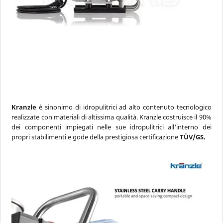
Giri Motore
da 1200 a 3600 RPM
Peso
da 0 a oltre 900 Kg
Kranzle
è sinonimo di idropulitrici ad alto contenuto tecnologico
AZZERA FILTRI
realizzate con materiali di altissima qualità. Kranzle costruisce il 90%
dei componenti impiegati nelle sue idropulitrici all'interno dei
propri stabilimenti e gode della prestigiosa certificazione
TÜV/GS.
navigate_before

CATEGORIA
ACCESSORI