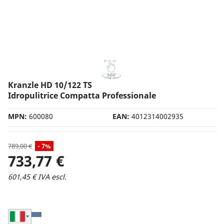
Caldaia per Idropulitrice
Alimentazione
Monofase
Trifase
Benzina
Diesel
Kranzle HD 10/122 TS
Cardano
Idropulitrice Compatta Professionale
Batteria
MPN:
600080
EAN:
4012314002935
Marca
Annovi Reverberi
789,00 €
- 7%
Biemmedue
733,77 €
Bosch
601,45 € IVA escl.
Comet
DeWalt
Ego
Seleziona Nazione di Spedizione
Idromatic