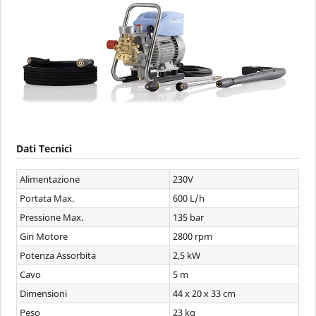
Dati Tecnici
Alimentazione
230V
Portata Max.
600 L/h
Pressione Max.
135 bar
Giri Motore
2800 rpm
Potenza Assorbita
2,5 kW
Cavo
5 m
Dimensioni
44 x 20 x 33 cm
Peso
23 kg