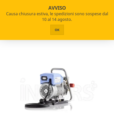
star_border


shopping_cart
Pagamenti Rateizzabili
AVVISO
Causa chiusura estiva, le spedizioni sono sospese dal


PRODOTTI
10 al 14 agosto.
Home
Idropulitrici
HOME
OK
Filtro
CHI SIAMO
ASSISTENZA
Utilizzo
CONTATTI
Domestico
Semiprofessionale
Professionale
Industriale
Tipologia
Acqua Fredda
Acqua Calda