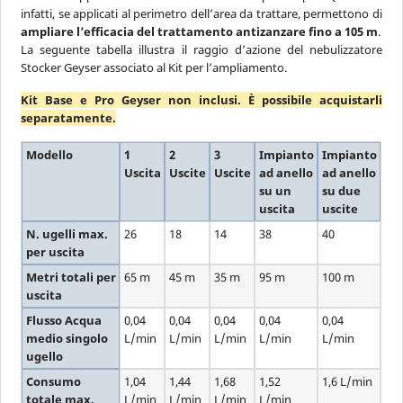
infatti, se applicati al perimetro dell’area da trattare, permettono di
ampliare l’efficacia del trattamento antizanzare fino a 105 m
.
La seguente tabella illustra il raggio d’azione del nebulizzatore
Stocker Geyser associato al Kit per l’ampliamento.
Kit Base e Pro Geyser non inclusi. È possibile acquistarli
separatamente.
Modello
1
2
3
Impianto
Impianto
Uscita
Uscite
Uscite
ad anello
ad anello
su un
su due
uscita
uscite
N. ugelli max.
26
18
14
38
40
per uscita
Metri totali per
65 m
45 m
35 m
95 m
100 m
uscita
Flusso Acqua
0,04
0,04
0,04
0,04
0,04
medio singolo
L/min
L/min
L/min
L/min
L/min
ugello
Consumo
1,04
1,44
1,68
1,52
1,6 L/min
totale max.
L/min
L/min
L/min
L/min