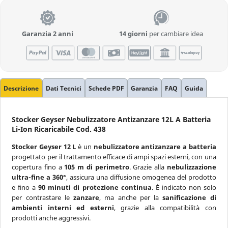
Garanzia 2 anni
14 giorni
per cambiare idea
Descrizione
Dati Tecnici
Schede PDF
Garanzia
FAQ
Guida
Stocker Geyser Nebulizzatore Antizanzare 12L A Batteria
Li-Ion Ricaricabile Cod. 438
Stocker Geyser 12 L
è un
nebulizzatore antizanzare a batteria
progettato per il trattamento efficace di ampi spazi esterni, con una
copertura fino a
105 m di perimetro
. Grazie alla
nebulizzazione
ultra-fine a 360°
, assicura una diffusione omogenea del prodotto
e fino a
90 minuti di protezione continua
. È indicato non solo
per contrastare le
zanzare
, ma anche per la
sanificazione di
ambienti interni ed esterni
, grazie alla compatibilità con
prodotti anche aggressivi.