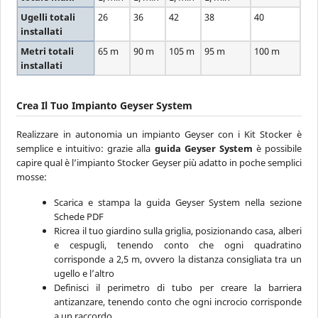
Ugelli totali
26
36
42
38
40
installati
Metri totali
65 m
90 m
105 m
95 m
100 m
installati
Crea Il Tuo Impianto Geyser System
Realizzare in autonomia un impianto Geyser con i Kit Stocker è
semplice e intuitivo: grazie alla
guida Geyser System
è possibile
capire qual è l’impianto Stocker Geyser più adatto in poche semplici
mosse:
Scarica e stampa la guida Geyser System nella sezione
Schede PDF
Ricrea il tuo giardino sulla griglia, posizionando casa, alberi
e cespugli, tenendo conto che ogni quadratino
corrisponde a 2,5 m, ovvero la distanza consigliata tra un
ugello e l’altro
Definisci il perimetro di tubo per creare la barriera
antizanzare, tenendo conto che ogni incrocio corrisponde
a un raccordo