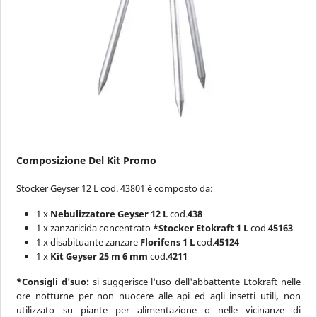
Composizione Del Kit Promo
Stocker Geyser 12 L cod. 43801 è composto da:
1 x
Nebulizzatore Geyser 12 L
cod.
438
1 x zanzaricida concentrato
*
Stocker
Etokraft 1 L
cod.
45163
1 x disabituante zanzare
Florifens 1 L
cod.
45124
1 x
Kit Geyser 25 m 6 mm
cod.
4211
*Consigli d'suo:
si suggerisce l'uso dell'abbattente Etokraft nelle
ore notturne per non nuocere alle api ed agli insetti utili
,
non
utilizzato su piante per alimentazione o nelle vicinanze di