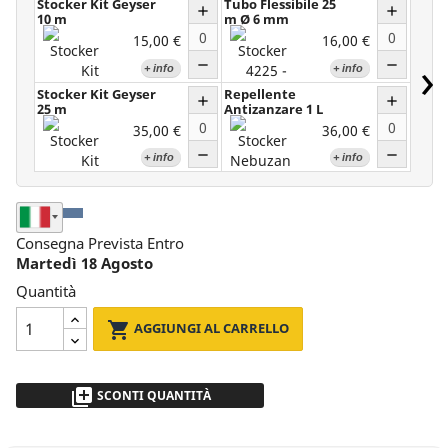
Stocker Kit Geyser
Tubo Flessibile 25
Stock
add
add
10 m
m Ø 6 mm
Batte
Per...
15,00 €
16,00 €
›
Quantità
Quantità
remove
remove
+ info
+ info
Stocker Kit Geyser
Repellente
Trep
add
add
25 m
Antizanzare 1 L
35,00 €
36,00 €
Quantità
Quantità
remove
remove
+ info
+ info
Seleziona Nazione di Spedizione
Consegna Prevista Entro
Martedì 18 Agosto
Quantità

AGGIUNGI AL CARRELLO
library_add
SCONTI QUANTITÀ
da 2 a 5pz
- 5 %
più di 5
Richiedi Preventivo