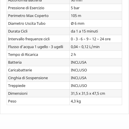
Autonomia Batteria
90 min
Pressione di Esercizio
5 bar
Perimetro Max Coperto
105 m
Diametro Uscita Tubo
Ø 6 mm
Durata Cicli
da 1 a 15 minuti
Intervallo frequenze cicli
0 - 3 - 6 – 9 – 12 – 24 ore
Flusso d’acqua 1 ugello - 3 ugelli
0,04 – 0,12 L/min
Tempo di Ricarica
2 h
Batteria
INCLUSA
Caricabatterie
INCLUSO
Cinghia di Sospensione
INCLUSA
Treppiede
INCLUSO
Dimensioni
31,5 x 31,5 x 47,5 cm
Peso
4,3 kg