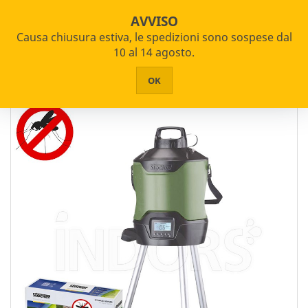

star_border

shopping_cart
Spedizione Gratuita da 100€
AVVISO
Causa chiusura estiva, le spedizioni sono sospese dal


PRODOTTI
10 al 14 agosto.
Home
Giardinaggio e Agricoltura
Disinfestazione Insetti
HOME
OK
CHI SIAMO
ASSISTENZA
CONTATTI