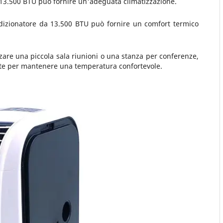
 13.500 BTU può fornire un'adeguata climatizzazione.
izionatore da 13.500 BTU può fornire un comfort termico
zzare una piccola sala riunioni o una stanza per conferenze,
nte per mantenere una temperatura confortevole.