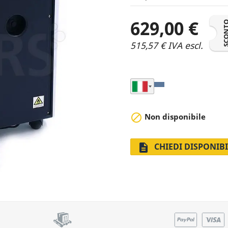
629,00 €
SCON
515,57 € IVA escl.
Seleziona Nazione di

Non disponibile
CHIEDI DISPONIBI
description