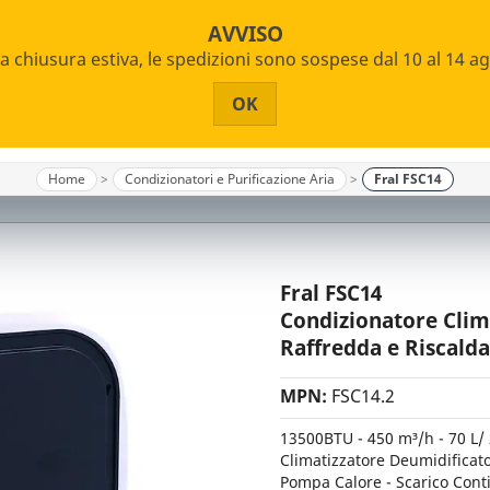
AVVISO
 chiusura estiva, le spedizioni sono sospese dal 10 al 14 a
OK
Home
Condizionatori e Purificazione Aria
Fral FSC14
Fral FSC14
Condizionatore Clima
Raffredda e Riscald
MPN:
FSC14.2
13500BTU - 450 m³/h - 70 L/
Climatizzatore Deumidificat
Pompa Calore - Scarico Cont