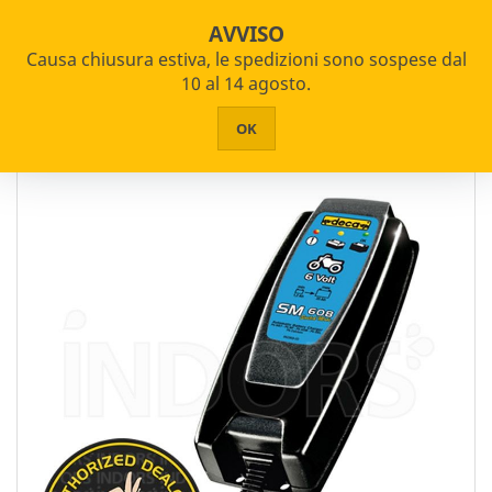
star_border


shopping_cart
Pagamenti Rateizzabili
AVVISO
Causa chiusura estiva, le spedizioni sono sospese dal


PRODOTTI
10 al 14 agosto.
Home
Carica Batterie
HOME
OK
Filtro
CHI SIAMO
ASSISTENZA
Marca
CONTATTI
Deca
Einhell
Helvi
Telwin
Prezzo
da 0 a oltre 1000 €