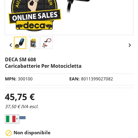
INCLUDI PREVENTIVI
AZZERA FILTRI
navigate_before


CATEGORIA
DECA SM 608
Caricabatterie Per Motocicletta
MPN:
300100
EAN:
8011399027082
45,75 €
37,50 € IVA escl.
Seleziona Nazione di Spedizione

Non disponibile