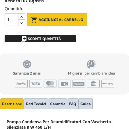
Venerdì 07 Agosto
Quantità

AGGIUNGI AL CARRELLO
library_add
SCONTI QUANTITÀ
da 2 a 5pz
- 5 %
più di 5
Richiedi Preventivo
Garanzia 2 anni
14 giorni
per cambiare idea
Descrizione
Dati Tecnici
Garanzia
FAQ
Guida
Pompa Condensa Per Deumidificatori Con Vaschetta -
Silenziata 8 W 450 L/h