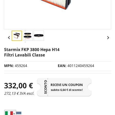


Starmix FKP 3800 Hepa H14
Filtri Lavabili Classe
MPN:
459264
EAN:
4011240459264
SCONTO
332,00 €
RICEVI UN COUPON
subito 6,64 € di sconto!
272,13 € IVA escl.
Seleziona Nazione di Spedizione