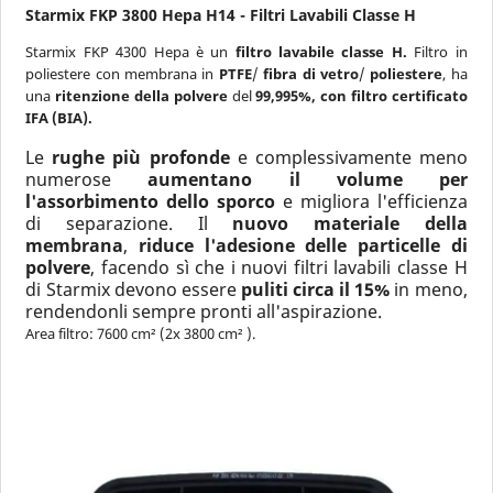
Starmix FKP 3800 Hepa H14 - Filtri Lavabili Classe H
Starmix FKP 4300 Hepa è un
filtro lavabile classe H.
Filtro in
poliestere con membrana in
PTFE
/
fibra di vetro
/
poliestere
, ha
una
ritenzione della polvere
del
99,995%, con filtro certificato
IFA (BIA).
Le
rughe più profonde
e complessivamente meno
numerose
aumentano il volume per
l'assorbimento dello sporco
e migliora l'efficienza
di separazione. Il
nuovo materiale della
membrana
,
riduce l'adesione delle particelle di
polvere
, facendo sì che i nuovi filtri lavabili classe H
di Starmix devono essere
puliti circa il 15%
in meno,
rendendonli sempre pronti all'aspirazione.
Area filtro: 7600 cm² (2x 3800 cm² ).