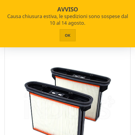
Assistenza Certificata su oltre 2000 articoli
star_border


shopping_cart
AVVISO
Pagamenti Rateizzabili
Causa chiusura estiva, le spedizioni sono sospese dal


PRODOTTI
10 al 14 agosto.
Home
Aspirapolvere
Accessori e Ricambi
HOME
OK
CHI SIAMO
ASSISTENZA
CONTATTI