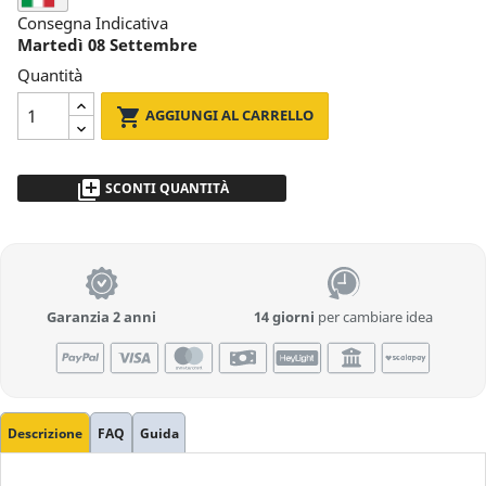
Consegna Indicativa
Martedì 08 Settembre
Quantità

AGGIUNGI AL CARRELLO
library_add
SCONTI QUANTITÀ
da 2 a 5pz
- 5 %
più di 5
Richiedi Preventivo
Garanzia 2 anni
14 giorni
per cambiare idea
Descrizione
FAQ
Guida