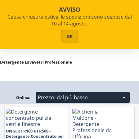

star_border

shopping_cart
Assistenza Certificata su oltre 2000 articoli
AVVISO
Pagamenti Rateizzabili
Causa chiusura estiva, le spedizioni sono sospese dal


PRODOTTI
10 al 14 agosto.
Home
Detergenti Professionali
Detergente Lavavetri
HOME
OK
CHI SIAMO
ASSISTENZA
Detergente Lavavetri Professionale
CONTATTI

Prezzo: dal più basso
Ordina:
UNGER FR100 e FR500 -
Detergente Concentrato per