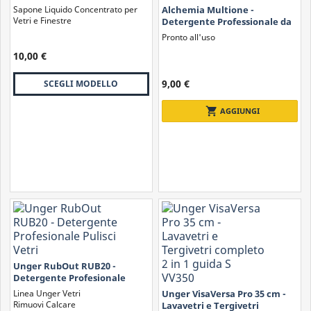
Vetri
Sapone Liquido Concentrato per
Alchemia Multione -
Vetri e Finestre
Detergente Professionale da
Officina
Pronto all'uso
10,00 €
9,00 €
SCEGLI MODELLO
shopping_cart
AGGIUNGI
Unger RubOut RUB20 -
Detergente Profesionale
Pulisci Vetri
Linea Unger Vetri
Unger VisaVersa Pro 35 cm -
Rimuovi Calcare
Lavavetri e Tergivetri