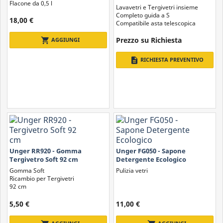
Flacone da 0,5 l
completo 2 in 1 guida S
Lavavetri e Tergivetri insieme
Completo guida a S
18,00 €
Compatibile asta telescopica
Prezzo su Richiesta
shopping_cart
AGGIUNGI
description
RICHIESTA PREVENTIVO
Unger RR920 - Gomma
Unger FG050 - Sapone
Tergivetro Soft 92 cm
Detergente Ecologico
Gomma Soft
Pulizia vetri
Ricambio per Tergivetri
92 cm
5,50 €
11,00 €